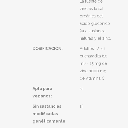
La fuente de
zinc es la sal
orgánica del
ácido glucónico
(una sustancia
natural) y el zinc.
DOSIFICACIÓN :
Adultos : 2 x 1
cucharadita (10
ml) = 15 mg de
zinc, 1000 mg
de vitamina C
Apto para
sí
veganos :
Sin sustancias
sí
modificadas
genéticamente