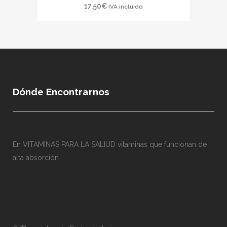
17.50
€
IVA incluido
Dónde Encontrarnos
En VITAMINAS PARA LA SALIUD vitaminas que funcionan de
alta absorción