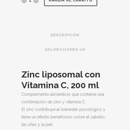
ZINC
AÑADIR AL CARRITO
LIPOSOMAL
con
vitamina
DESCRIPCIÓN
C
VALORACIONES (0)
200
ml,
Zinc liposomal con
líq.
Vitamina C, 200 ml
quantity
Complemento alimenticio que contiene una
combinación de zinc y vitamina C.
El zinc contribuye al bienestar psicológico y
tiene un efecto beneficioso sobre el cabello,
las uñas y la piel.