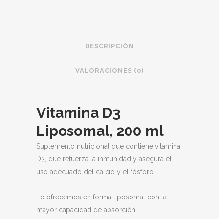
D3
LIPOSOMAL
200
DESCRIPCIÓN
ml,
VALORACIONES (0)
líquida
quantity
Vitamina D3
Liposomal, 200 ml
Suplemento nutricional que contiene vitamina
D3, que refuerza la inmunidad y asegura el
uso adecuado del calcio y el fósforo.
Lo ofrecemos en forma liposomal con la
mayor capacidad de absorción.