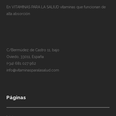
producto
En VITAMINAS PARA LA SALIUD vitaminas que funcionan de
alta absorción
C/Bermúdez de Castro 11, bajo
Oviedo, 33011, España
(+34) 681 027 962
info@vitaminasparalasalud.com
Páginas