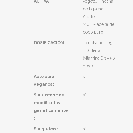
ACTIVA :
vegetal – hecha
de líquenes
Aceite
MCT – aceite de
coco puro
DOSIFICACIÓN :
1 cucharadita (5
ml) diaria
(vitamina D3 = 50
mcg)
Apto para
sí
veganos :
Sin sustancias
sí
modificadas
genéticamente
:
Sin gluten :
sí