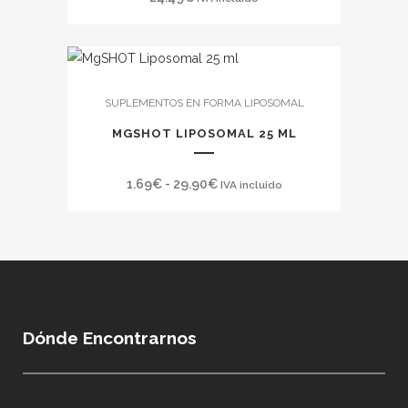
Este
SUPLEMENTOS EN FORMA LIPOSOMAL
producto
tiene
MGSHOT LIPOSOMAL 25 ML
múltiples
variantes.
Rango
1.69
€
-
29.90
€
IVA incluido
Las
de
opciones
precios:
se
desde
pueden
1.69€
elegir
hasta
en
29.90€
Dónde Encontrarnos
la
página
de