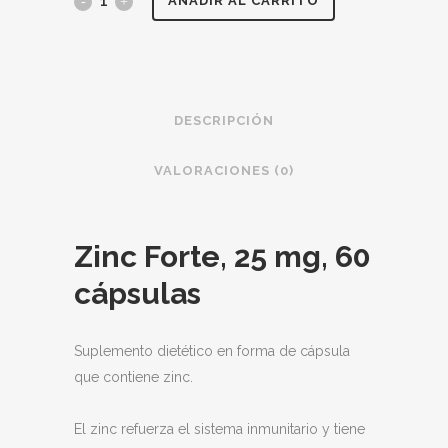
ZINC
AÑADIR AL CARRITO
FORTE
25
mg,
DESCRIPCIÓN
60
VALORACIONES (0)
cápsulas
quantity
Zinc Forte, 25 mg, 60
cápsulas
Suplemento dietético en forma de cápsula
que contiene zinc.
El zinc refuerza el sistema inmunitario y tiene