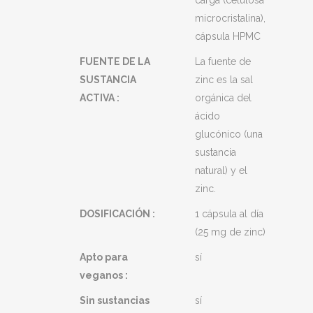
carga (celulosa
microcristalina),
cápsula HPMC
FUENTE DE LA
La fuente de
SUSTANCIA
zinc es la sal
ACTIVA :
orgánica del
ácido
glucónico (una
sustancia
natural) y el
zinc.
DOSIFICACIÓN :
1 cápsula al día
(25 mg de zinc)
Apto para
sí
veganos :
Sin sustancias
sí