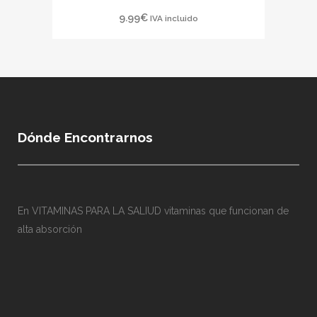
9.99
€
IVA incluido
Dónde Encontrarnos
En VITAMINAS PARA LA SALIUD vitaminas que funcionan de
alta absorción