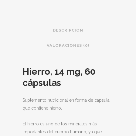
14
mg,
60
DESCRIPCIÓN
cápsulas
VALORACIONES (0)
quantity
Hierro, 14 mg, 60
cápsulas
Suplemento nutricional en forma de cápsula
que contiene hierro.
El hierro es uno de los minerales más
importantes del cuerpo humano, ya que