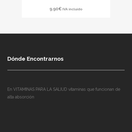
9.90
€
IVA incluido
Dónde Encontrarnos
En VITAMINAS PARA LA SALIUD vitaminas que funcionan de
alta absorción